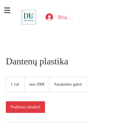
Prisijungti
Dantenų plastika
nuo
200€
1 val.
1
nuo 200€
Antakalnio gatvė
v
a
l
Prašymas užsakyti