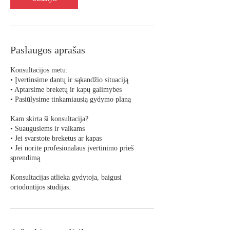
.
Paslaugos aprašas
Konsultacijos metu:
• Įvertinsime dantų ir sąkandžio situaciją
• Aptarsime breketų ir kapų galimybes
• Pasiūlysime tinkamiausią gydymo planą
Kam skirta ši konsultacija?
• Suaugusiems ir vaikams
• Jei svarstote breketus ar kapas
• Jei norite profesionalaus įvertinimo prieš
sprendimą
Konsultacijas atlieka gydytoja, baigusi
ortodontijos studijas.