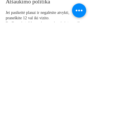
Atšaukimo politika
Jei pasikeitė planai ir negalėsite atvykti,
praneškite 12 val iki vizito.
Du Dantukai. Mūsų adresas - Antakalnio g. 43
+370 685 52938
Ačiū
Kontakto duomenys
Antakalnio g. 43, Vilnius, LT-10325 Lietuva
+ 370 68552938
info@dudantukai.lt
©2026 by Du Dantukai