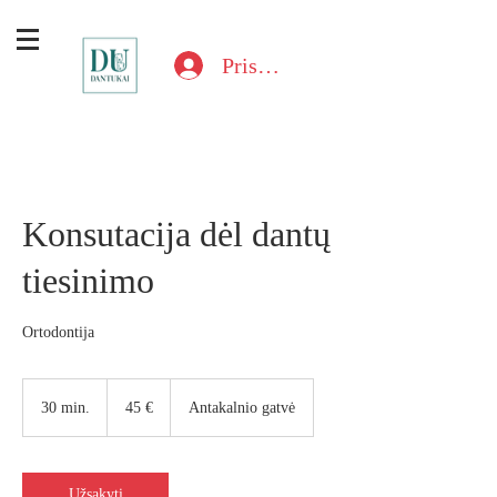
Prisijungti
Konsutacija dėl dantų
tiesinimo
Ortodontija
45
eurai
30 min.
3
45 €
Antakalnio gatvė
0
m
i
n
Užsakyti