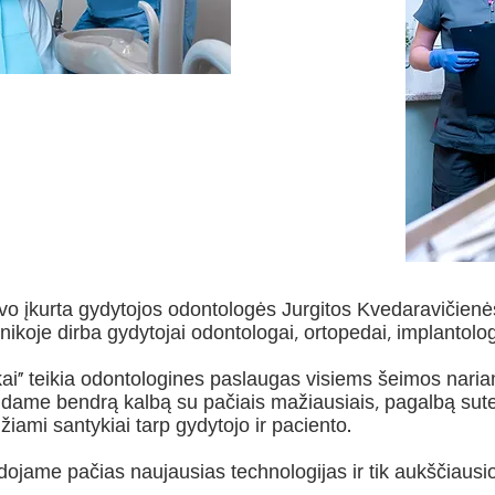
vo įkurta gydytojos odontologės Jurgitos Kvedaravičienės
nikoje dirba gydytojai odontologai, ortopedai, implantolog
kai“ teikia odontologines paslaugas visiems šeimos nari
andame bendrą kalbą su pačiais mažiausiais, pagalbą sut
žiami santykiai tarp gydytojo ir paciento.
ojame pačias naujausias technologijas ir tik aukščiaus