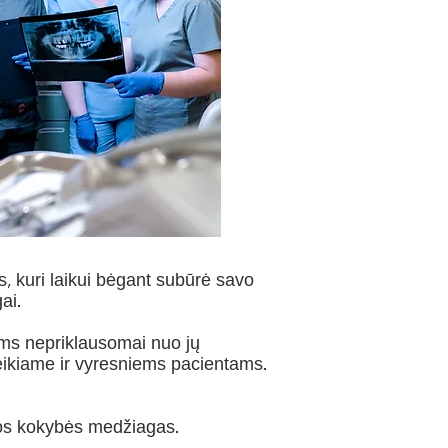
, kuri laikui bėgant subūrė savo
ai.
ams nepriklausomai nuo jų
eikiame ir vyresniems pacientams.
ios kokybės medžiagas.