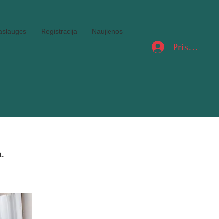
aslaugos
Registracija
Naujienos
Prisijungti
.