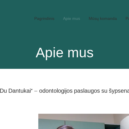
Pagrindinis
Apie mus
Mūsų komanda
P
Apie mus
„Du Dantukai“ – odontologijos paslaugos su šypsena