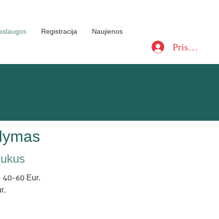
aslaugos
Registracija
Naujienos
Prisijungti
ydymas
tukus
- 40-60 Eur.
r.