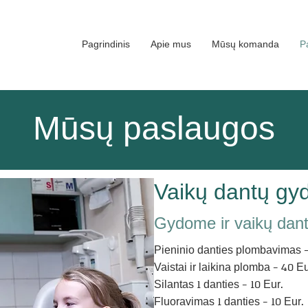
Pagrindinis
Apie mus
Mūsų komanda
P
Mūsų paslaugos
Vaikų dantų g
Gydome ir vaikų dan
Pieninio danties plombavimas 
Vaistai ir laikina plomba - 40 Eu
Silantas 1 danties - 10 Eur.
Fluoravimas 1 danties - 10 Eur.