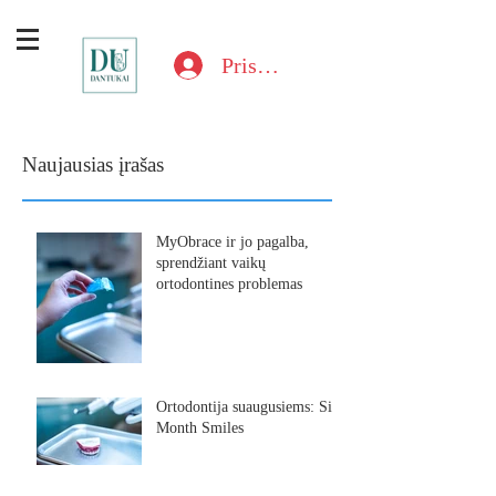
Prisijungti
Naujausias įrašas
MyObrace ir jo pagalba,
sprendžiant vaikų
ortodontines problemas
Ortodontija suaugusiems: Six
Month Smiles