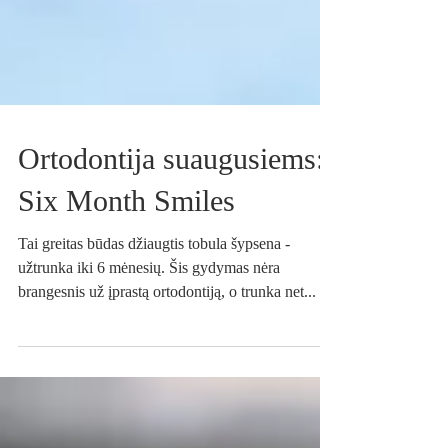
Ortodontija suaugusiems:
Six Month Smiles
Tai greitas būdas džiaugtis tobula šypsena -
užtrunka iki 6 mėnesių. Šis gydymas nėra
brangesnis už įprastą ortodontiją, o trunka net...