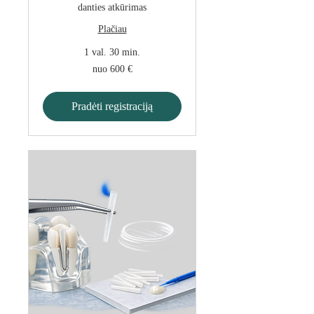
danties atkūrimas
Plačiau
1 val. 30 min.
nuo
nuo 600 €
600
€
Pradėti registraciją