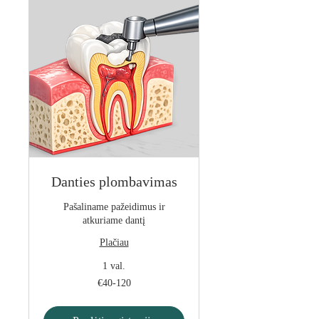
Danties plombavimas
Pašaliname pažeidimus ir
atkuriame dantį
Plačiau
1 val.
€40-
€40-120
120