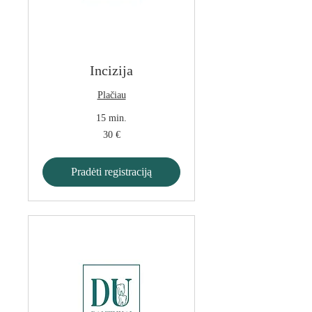
Incizija
Plačiau
15 min.
30
30 €
eurų
Pradėti registraciją