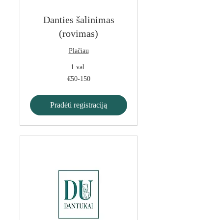
Danties šalinimas
(rovimas)
Plačiau
1 val.
€50-
€50-150
150
Pradėti registraciją