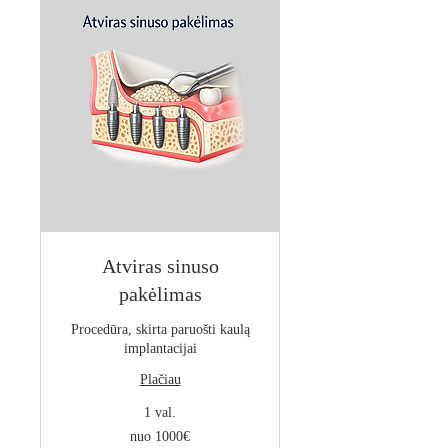
Atviras sinuso
pakėlimas
Procedūra, skirta paruošti kaulą
implantacijai
Plačiau
1 val.
nuo
nuo 1000€
1000€