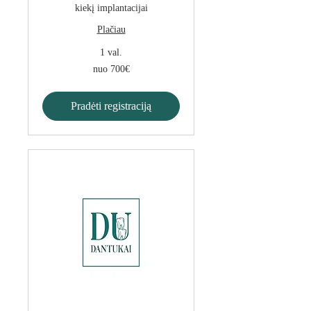
kiekį implantacijai
Plačiau
1 val.
nuo
nuo 700€
700€
Pradėti registraciją