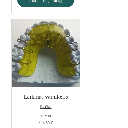
Pradėti registraciją
Laikinas vainikėlis
Plačiau
30 min.
nuo
nuo 80 €
80
€