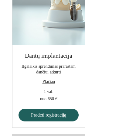
Dantų implantacija
Ilgalaikis sprendimas prarastam
dančiui atkurti
Plačiau
1 val.
nuo
nuo 650 €
650
€
Pradėti registraciją