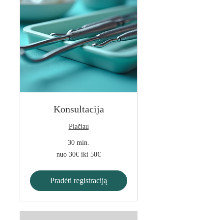
Konsultacija
Plačiau
30 min.
nuo
nuo 30€ iki 50€
30€
iki
50€
Pradėti registraciją