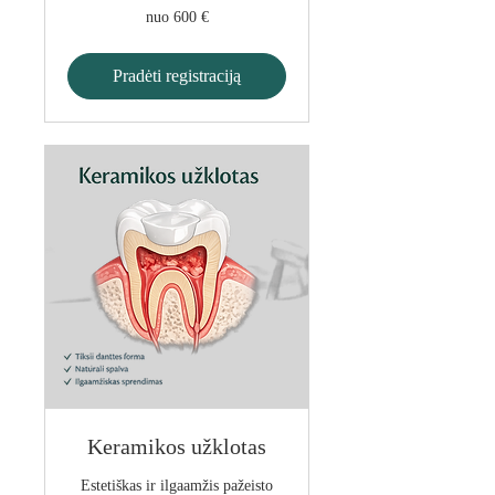
nuo
nuo 600 €
600
€
Pradėti registraciją
Keramikos užklotas
Estetiškas ir ilgaamžis pažeisto