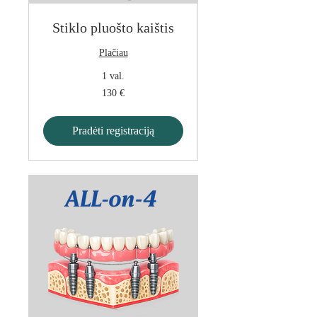
Stiklo pluošto kaištis
Plačiau
1 val.
130
130 €
eurų
Pradėti registraciją