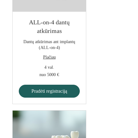
ALL-on-4 dantų
atkūrimas
Dantų atkūrimas ant implantų
(ALL-on-4)
Plačiau
4 val.
nuo
nuo 5000 €
5000
€
Pradėti registraciją