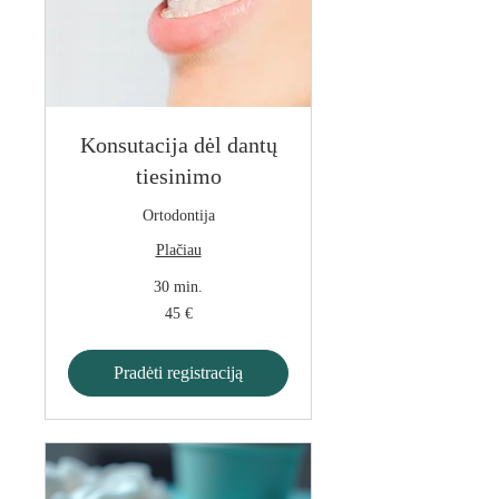
Konsutacija dėl dantų
tiesinimo
Ortodontija
Plačiau
30 min.
45
45 €
eurai
Pradėti registraciją