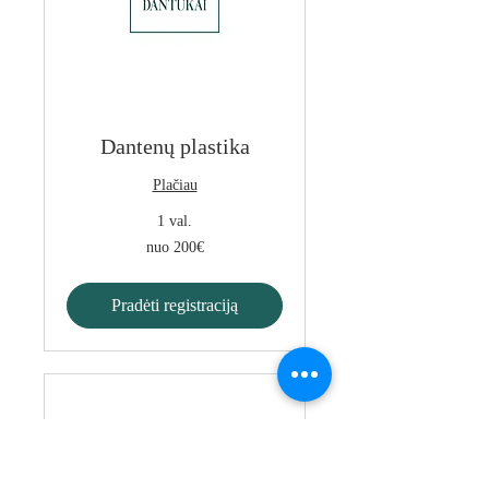
Dantenų plastika
Plačiau
1 val.
nuo
nuo 200€
200€
Pradėti registraciją