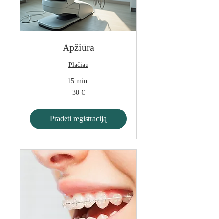
Apžiūra
Plačiau
15 min.
30
30 €
eurų
Pradėti registraciją