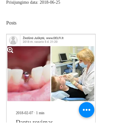
Prisijungimo data: 2018-06-25
Posts
2018-02-07
∙
1
min
Dantų rovimas
Jei siūlo rauti dantį visada