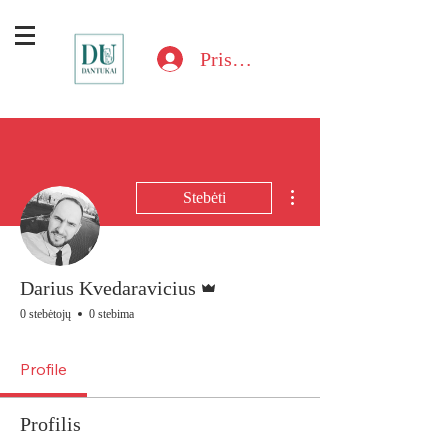
Prisijungti
Daugiau veiksmų
Stebėti
Administratorius
Darius Kvedaravicius
0 stebėtojų
0 stebima
Profile
Profilis