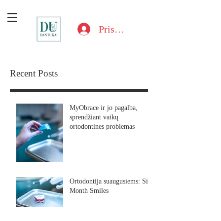
Prisijungti
Recent Posts
MyObrace ir jo pagalba,
sprendžiant vaikų
ortodontines problemas
Ortodontija suaugusiems: Six
Month Smiles