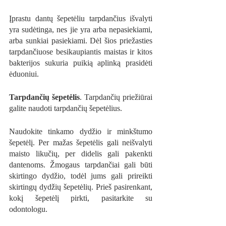
Įprastu dantų šepetėliu tarpdančius išvalyti 
yra sudėtinga, nes jie yra arba nepasiekiami, 
arba sunkiai pasiekiami. Dėl šios priežasties 
tarpdančiuose besikaupiantis maistas ir kitos 
bakterijos sukuria puikią aplinką prasidėti 
ėduoniui.
Tarpdančių šepetėlis
. Tarpdančių priežiūrai 
galite naudoti tarpdančių šepetėlius. 
Naudokite tinkamo dydžio ir minkštumo 
šepetėlį. Per mažas šepetėlis gali neišvalyti 
maisto likučių, per didelis gali pakenkti 
dantenoms. Žmogaus tarpdančiai gali būti 
skirtingo dydžio, todėl jums gali prireikti 
skirtingų dydžių šepetėlių. Prieš pasirenkant, 
kokį šepetėlį pirkti, pasitarkite su 
odontologu. 