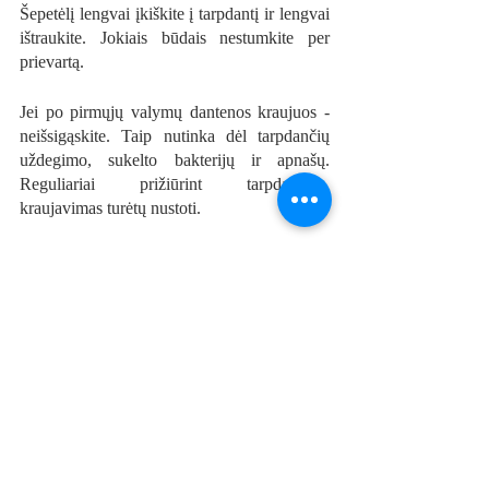
Šepetėlį lengvai įkiškite į tarpdantį ir lengvai 
ištraukite. Jokiais būdais nestumkite per 
prievartą. 
Jei po pirmųjų valymų dantenos kraujuos - 
neišsigąskite. Taip nutinka dėl tarpdančių 
uždegimo, sukelto bakterijų ir apnašų. 
Reguliariai prižiūrint tarpdančius, 
kraujavimas turėtų nustoti.
Tarpdančius reikia valyti kartą per dieną. 
Tinkamiausias laikas - vakarinis dantų 
valymas.
Tarpdančių siūlas ir dantų krapštukas
. 
Šios priemonės tikrai negali pakeisti 
tarpdančio šepetėlio, bet yra puiki papildoma 
priemonė. Tinkamiausias laikas - po valgio.